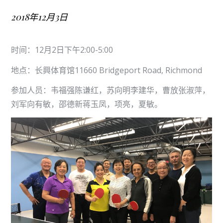
2018年12月3日
Posted
on
时间：12月2日下午2:00-5:00
地点：长興体育馆11660 Bridgeport Road, Richmond
参加人员：韦福强陈谦红，苏向明李建华，曹放张淑萍，
刘军向有敏，邵德新蒋玉凤，项亮，夏敏。