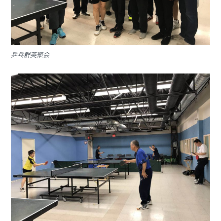
乒乓群英聚会