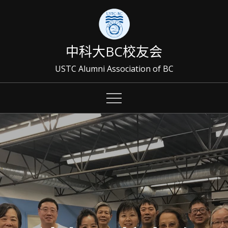
Skip
to
content
中科大BC校友会
USTC Alumni Association of BC