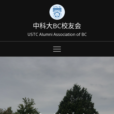
Skip
to
content
中科大BC校友会
USTC Alumni Association of BC