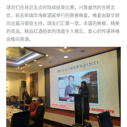
球员们在将近五点时陆续结束比赛，兴致盎然的合照言
欢，前去新瑞华海鲜酒家举行的慈善晚宴。晚宴由联华顾
问总裁冯银锁主持，球友们汇聚一堂。丰盛的晚餐，精美
的奖品，精品红酒拍卖的场面令人难忘，爱心的传递将晚
会推向高潮。