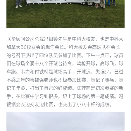
联华顾问公司总裁冯银锁先生是中科大校友，也是中科大
加拿大BC校友会的现任会长。科大校友会高球队在会长
的号召下派出了四位队员参加了比赛。下午一点正，球员
们在球场个洞十八个开球台待令，鸣枪开球，高球飞，球
车跑。韦力和付铁柯是球场高手，开球远，失误少。已过
不惑之年的韦福强老师也积极参加比赛，忘记了腿痛，忘
记了年龄，打出了自己的好成绩。陈荭茜是初次参赛的新
手，在比赛中学习到很多，记上了球场的第一笔成绩。冯
银锁会长边交友边比赛，也交出了小八十杆的成绩。