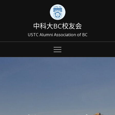
Skip
to
content
中科大BC校友会
USTC Alumni Association of BC