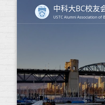
Skip
中科大BC校友
to
content
USTC Alumni Association of 